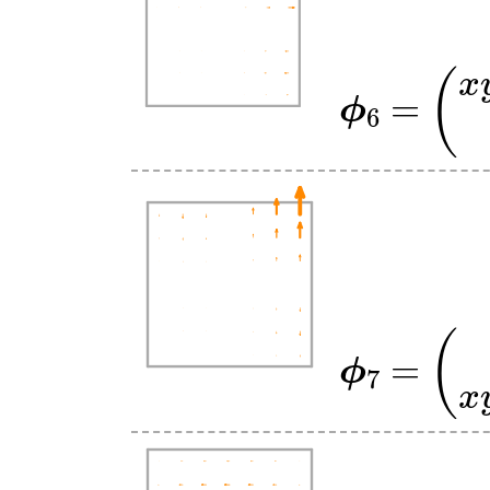
ϕ
6
=
(
x
y
(
4
ϕ
7
=
(
0
x
y
(