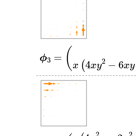
ϕ
3
=
(
0
x
(
4
x
y
2
−
6
x
y
+
2