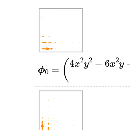
ϕ
0
=
(
4
x
2
y
2
−
6
x
2
y
+
2
x