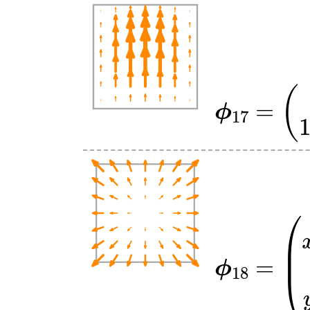
ϕ
17
=
(
0
1
ϕ
(
x
18
−
1
=
2
y
−