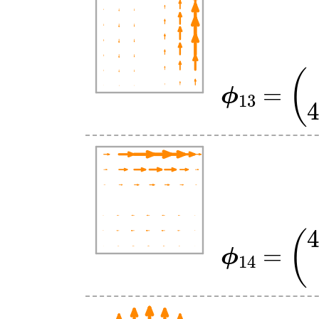
ϕ
13
=
(
0
4
ϕ
14
=
(
4
x