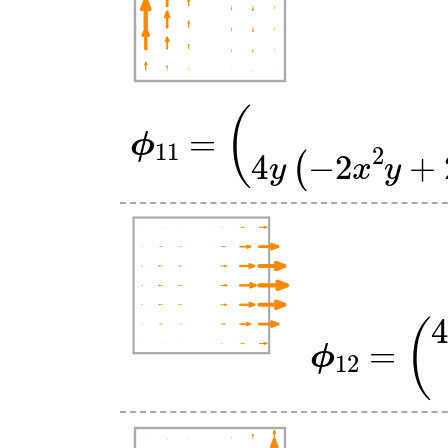
ϕ
11
=
(
0
4
y
(
−
2
x
2
y
+
2
x
ϕ
12
=
(
4
x